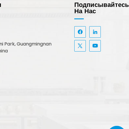
и
Подписывайтес
На Нас
, Uni Park, Guangmingnan
hina