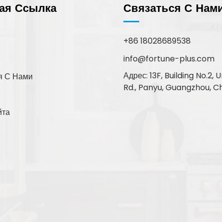
ая Ссылка
Связаться С Нам
+86 18028689538
info@fortune-plus.com
Адрес: 13F, Building No.2
я С Нами
Rd., Panyu, Guangzhou, C
йта