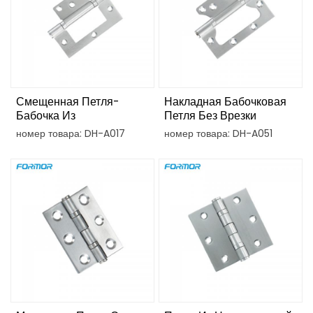
Смещенная Петля-
Накладная Бабочковая
Бабочка Из
Петля Без Врезки
Нержавеющей Стали С
номер товара: DH-A017
номер товара: DH-A051
Шарикоподшипником