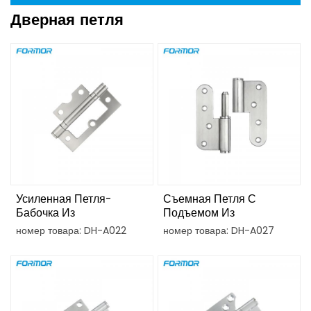
Дверная петля
Усиленная Петля-
Съемная Петля С
Бабочка Из
Подъемом Из
Нержавеющей Стали
Нержавеющей Стали
номер товара: DH-A022
номер товара: DH-A027