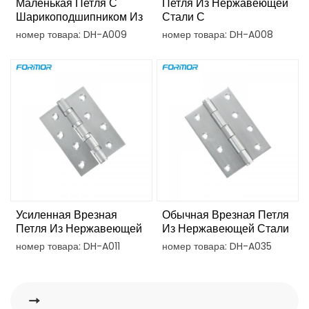
Маленькая Петля С
Петля Из Нержавеющей
Шарикоподшипником Из
Стали С
Нержавеющей Стали
Шарикоподшипником И
номер товара: DH-A009
номер товара: DH-A008
Плавным Ходом
Усиленная Врезная
Обычная Врезная Петля
Петля Из Нержавеющей
Из Нержавеющей Стали
Стали С
Для Дверей
номер товара: DH-A011
номер товара: DH-A035
Шарикоподшипником