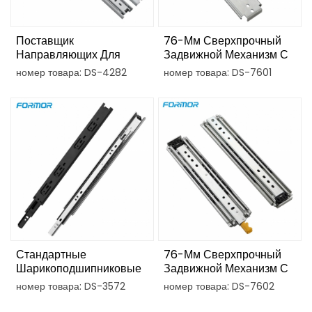
Поставщик
76-Мм Сверхпрочный
Направляющих Для
Задвижной Механизм С
Выдвижных Ящиков На
Блестящим Радужным
номер товара: DS-4282
номер товара: DS-7601
Шарикоподшипниках
Покрытием И Замком
Диаметром 42 Мм.
Стандартные
76-Мм Сверхпрочный
Шарикоподшипниковые
Задвижной Механизм С
Направляющие Для
Блестящим Радужным
номер товара: DS-3572
номер товара: DS-7602
Выдвижных Ящиков
Покрытием И Замком
Диаметром 35 Мм,