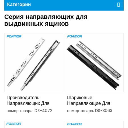
Категории
Серия направляющих для
выдвижных ящиков
Производитель
Шариковые
Направляющих Для
Направляющие Для
Выдвижных Ящиков На
Выдвижных Ящиков
номер товара: DS-4072
номер товара: DS-3063
Шарикоподшипниках
Диаметром 30 Мм,
Диаметром 40 Мм
Предназначенные Для
Легких Нагрузок.