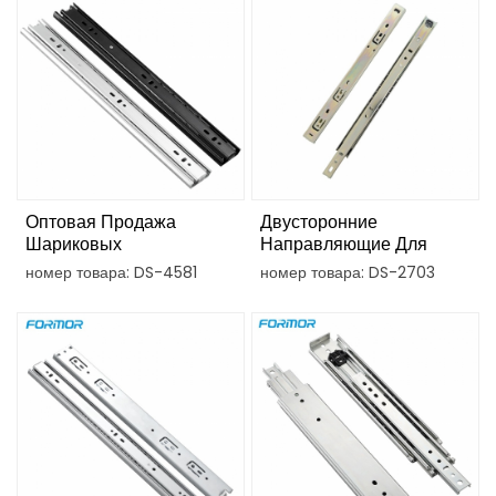
Оптовая Продажа
Двусторонние
Шариковых
Направляющие Для
Направляющих Для
Выдвижных Ящиков Из
номер товара: DS-4581
номер товара: DS-2703
Выдвижных Ящиков
Холоднокатаной Стали,
Диаметром 45 Мм.
27 Мм