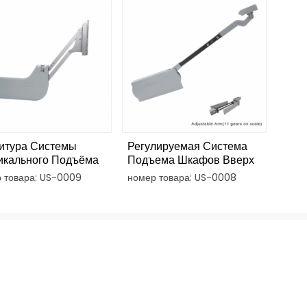
итура Системы
Регулируемая Система
икального Подъёма
Подъема Шкафов Вверх
цы Шкафа
И Вниз. Фурнитура.
 товара: US-0009
номер товара: US-0008