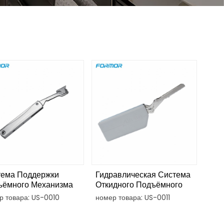
тема Поддержки
Гидравлическая Система
ъёмного Механизма
Откидного Подъёмного
фчика С Фиксацией В
Механизма Шкафа С
р товара: US-0010
номер товара: US-0011
ом Положении
Плавным Закрыванием