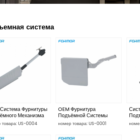
ъемная система
Система Фурнитуры
OEM Фурнитура
Сис
ёмного Механизма
Подъёмной Системы
Под
а С Свободной
Откидной Дверцы Шкафа
Шка
 товара: US-0004
номер товара: US-0001
номе
ацией Положения
Люб