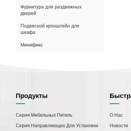
Фурнитура для раздвижных
дверей
Подвесной кронштейн для
шкафа
Минификс
Чем Мы Можем Вам
Помочь?
Продукты
Быстр
Вы можете связаться с нами
любым удобным для вас
способом. Мы доступны
Серия Мебельных Петель
О Нас
круглосуточно по электронной
Серия Направляющих Для Установки
Новости
почте или телефону.