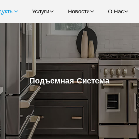
дукты
Услуги
Новости
О Нас
Подъемная Система