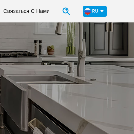
Связаться С Нами
RU
en
fr
ru
es
ar