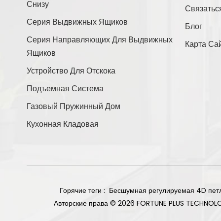
Снизу
Связатьс
Связаться С Нами
Серия Выдвижных Ящиков
Блог
Серия Направляющих Для Выдвижных
Карта Са
Ящиков
Новые Продукты
Устройство Для Отскока
Подъемная Система
Прямое основание,
Газовый Пружинный Дом
угол наклона 105
градусов, вес 85 г,
Кухонная Кладовая
Читать Далее
петли с плавным
закрыванием, титан.
Двусторонняя
накладная
мебельная петля на 2
Читать Далее
отверстия,
Горячие теги :
Бесшумная регулируемая 4D пет
никелированное
Авторские права © 2026 FORTUNE PLUS TECHNOL
покрытие.