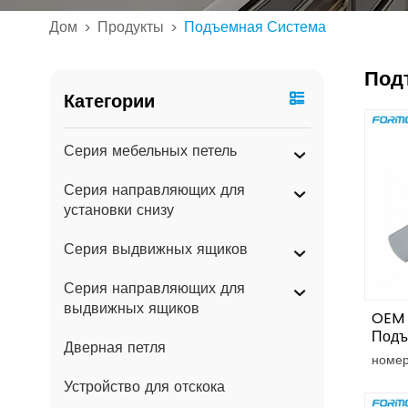
Дом
Продукты
Подъемная Система
>
>
Под
Категории
Серия мебельных петель
Серия направляющих для
установки снизу
Серия выдвижных ящиков
Серия направляющих для
выдвижных ящиков
OEM 
Подъ
Дверная петля
Шкаф
номер
Фикс
Устройство для отскока