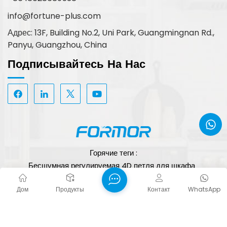
info@fortune-plus.com
Адрес: 13F, Building No.2, Uni Park, Guangmingnan Rd.,
Panyu, Guangzhou, China
Подписывайтесь На Нас
Горячие теги :
Бесшумная регулируемая 4D петля для шкафа
Оптовая продажа скрытых дверных петель для шкафов
Дом
Продукты
Контакт
WhatsApp
Регулируемая по скорости петля шкафа
Авторские права © 2026 FORTUNE PLUS TECHNOLOGY
(GUANGZHOU) LIMITED. Все права защищены.