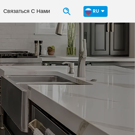
Связаться С Нами
RU
en
fr
ru
es
ar