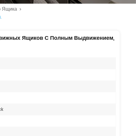
о Ящика
>
.
вижных Ящиков С Полным Выдвижением,
ck