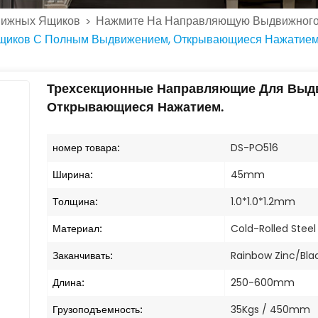
вижных Ящиков
Нажмите На Направляющую Выдвижног
>
щиков С Полным Выдвижением, Открывающиеся Нажатием
Трехсекционные Направляющие Для Выд
Открывающиеся Нажатием.
номер товара:
DS-PO516
Ширина:
45mm
Толщина:
1.0*1.0*1.2mm
Материал:
Cold-Rolled Steel
Заканчивать:
Rainbow Zinc/Bla
Длина:
250-600mm
Грузоподъемность:
35Kgs / 450mm