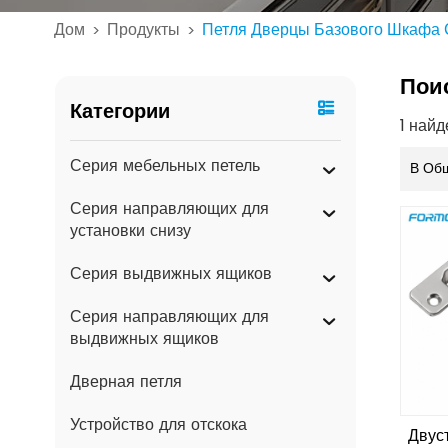
Дом
Продукты
Петля Дверцы Базового Шкафа 
>
>
Пои
Категории
1 най
Серия мебельных петель
В Об
Серия направляющих для
установки снизу
Серия выдвижных ящиков
Серия направляющих для
выдвижных ящиков
Дверная петля
Устройство для отскока
Двус