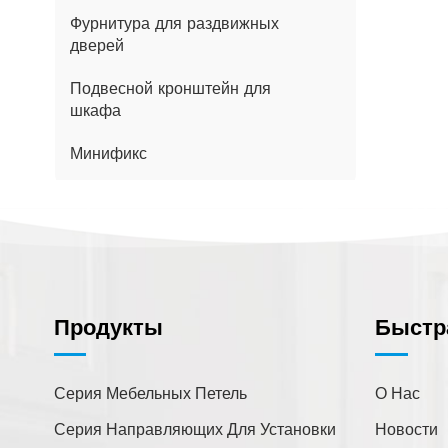
Фурнитура для раздвижных
дверей
Подвесной кронштейн для
шкафа
Минификс
Чем Мы Можем Вам
Помочь?
Продукты
Быстр
Вы можете связаться с нами
любым удобным для вас
способом. Мы доступны
Серия Мебельных Петель
О Нас
круглосуточно по электронной
Серия Направляющих Для Установки
Новости
почте или телефону.