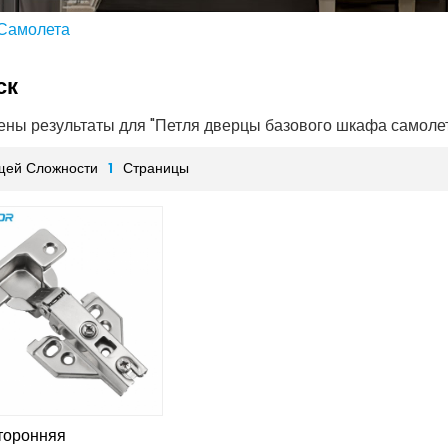
Самолета
ск
дены результаты для "Петля дверцы базового шкафа самоле
щей Сложности
1
Страницы
торонняя