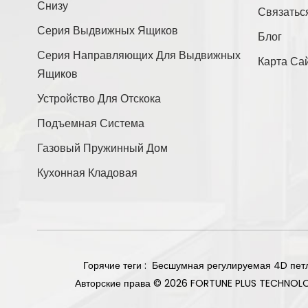
Снизу
Связатьс
Связаться С Нами
Серия Выдвижных Ящиков
Блог
Серия Направляющих Для Выдвижных
Карта Са
Ящиков
Новые Продукты
Устройство Для Отскока
Подъемная Система
Прямое основание,
Газовый Пружинный Дом
угол наклона 105
градусов, вес 85 г,
Кухонная Кладовая
Читать Далее
петли с плавным
закрыванием, титан.
Двусторонняя
накладная
мебельная петля на 2
Читать Далее
отверстия,
Горячие теги :
Бесшумная регулируемая 4D пет
никелированное
Авторские права © 2026 FORTUNE PLUS TECHNOL
покрытие.