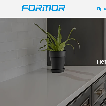
Про
Пе