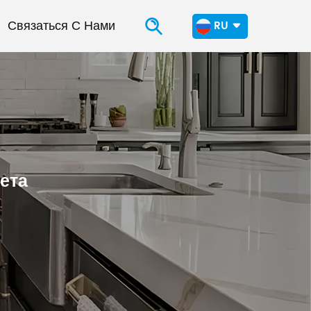
Связаться С Нами
RU
en
fr
ru
ета
es
ar