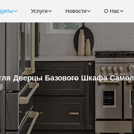
дукты
Услуги
Новости
О Нас
тля Дверцы Базового Шкафа Самол