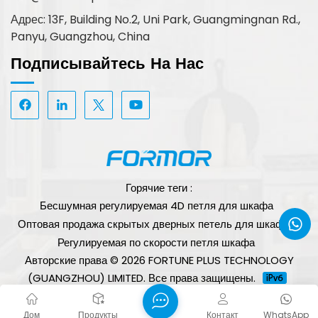
Адрес: 13F, Building No.2, Uni Park, Guangmingnan Rd.,
Panyu, Guangzhou, China
Подписывайтесь На Нас
Горячие теги :
Бесшумная регулируемая 4D петля для шкафа
Оптовая продажа скрытых дверных петель для шкафов
Регулируемая по скорости петля шкафа
Авторские права © 2026 FORTUNE PLUS TECHNOLOGY
(GUANGZHOU) LIMITED. Все права защищены.
поддерживается сеть
Блог
XML
политика
конфиденциальности
Карта сайта
Дом
Продукты
Контакт
WhatsApp