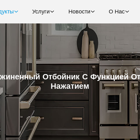
дукты
Услуги
Новости
О Нас
жиненный Отбойник С Функцией О
Нажатием