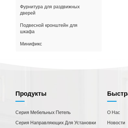
Фурнитура для раздвижных
дверей
Подвесной кронштейн для
шкафа
Минификс
Чем Мы Можем Вам
Помочь?
Продукты
Быстр
Вы можете связаться с нами
любым удобным для вас
способом. Мы доступны
Серия Мебельных Петель
О Нас
круглосуточно по электронной
Серия Направляющих Для Установки
Новости
почте или телефону.