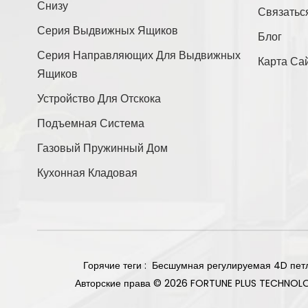
Снизу
Связатьс
Связаться С Нами
Серия Выдвижных Ящиков
Блог
Серия Направляющих Для Выдвижных
Карта Са
Ящиков
Новые Продукты
Устройство Для Отскока
Подъемная Система
Прямое основание,
Газовый Пружинный Дом
угол наклона 105
градусов, вес 85 г,
Кухонная Кладовая
Читать Далее
петли с плавным
закрыванием, титан.
Двусторонняя
накладная
мебельная петля на 2
Читать Далее
отверстия,
Горячие теги :
Бесшумная регулируемая 4D пет
никелированное
Авторские права © 2026 FORTUNE PLUS TECHNOL
покрытие.