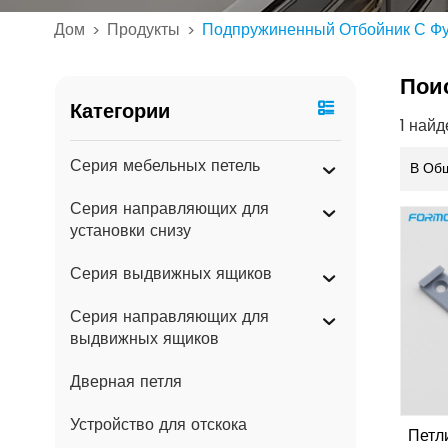
Дом
Продукты
Подпружиненный Отбойник С Фу
>
>
Пои
Категории
1 най
Серия мебельных петель
В Об
Серия направляющих для
установки снизу
Серия выдвижных ящиков
Серия направляющих для
выдвижных ящиков
Дверная петля
Устройство для отскока
Петл